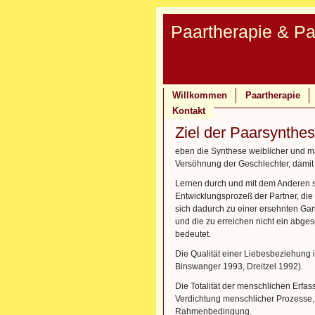
Paartherapie & P
Willkommen
Paartherapie
Kontakt
Ziel der Paarsynthe
eben die Synthese weiblicher und mä
Versöhnung der Geschlechter, damit 
Lernen durch und mit dem Anderen s
Entwicklungsprozeß der Partner, die 
sich dadurch zu einer ersehnten Ganz
und die zu erreichen nicht ein abges
bedeutet.
Die Qualität einer Liebesbeziehung 
Binswanger 1993, Dreitzel 1992).
Die Totalität der menschlichen Erfass
Verdichtung menschlicher Prozesse, 
Rahmenbedingung.