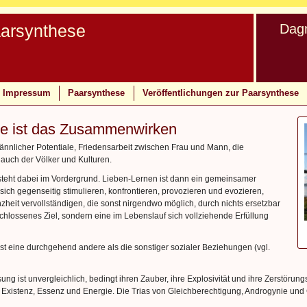
aarsynthese
Dag
Impressum
Paarsynthese
Veröffentlichungen zur Paarsynthese
se ist das Zusammenwirken
nnlicher Potentiale, Friedensarbeit zwischen Frau und Mann, die
auch der Völker und Kulturen.
teht dabei im Vordergrund. Lieben-Lernen ist dann ein gemeinsamer
sich gegenseitig stimulieren, konfrontieren, provozieren und evozieren,
heit vervollständigen, die sonst nirgendwo möglich, durch nichts ersetzbar
chlossenes Ziel, sondern eine im Lebenslauf sich vollziehende Erfüllung
ist eine durchgehend andere als die sonstiger sozialer Beziehungen (vgl.
ung ist unvergleichlich, bedingt ihren Zauber, ihre Explosivität und ihre Zerstörung
Existenz, Essenz und Energie. Die Trias von Gleichberechtigung, Androgynie und Ga